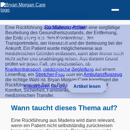
Artikel
Rückführung aus Madeira
Rückführung
/
Artikel
Eine Rückführung aus Madeira erfordert eine sorgfältige
Beurteilung des Gesundheitszustands, der Entfernung,
der Entlassung aus dem Krankenhaus, des
Rückführung aus Madeira
Transportmittels, der Reisezeit und der Betreuung bei der
Ankunft. Ein Patient wurde möglicherweise aus
Eine Rückführung aus Madeira erfordert eine sorgfältige
medizinischen Gründen entlassen, kann aber immer noch
Beurteilung des Gesundheitszustands, der Entfernung,
nicht sicher und unabhängig reisen. Aus diesem Grund
der Entlassung aus dem Krankenhaus, des
prüfen wir jeden Fall, um festzustellen, ob
Transportmittels, der Reisezeit und der Betreuung bei der
Krankentransport
,
medizinische Begleitung
auf einem
Ankunft.
Linienflug, ein
Stretcher-Flug
oder ein
Ambulanzflugzeug
die richtige Wahl ist. Bryan Morgan Care koordiniert die
Rückführung von Bett zu Bett und achtet dabei auf
Kontaktieren Sie uns
Artikel lesen
Komfort, Sicherheit, Familienkommunikation und
medizinischen Transfer.
Wann taucht dieses Thema auf?
Eine Rückführung aus Madeira wird dann relevant,
wenn ein Patient nicht selbstständig zurückreisen